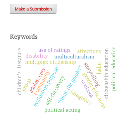
Make a Submission
Keywords
political education
use of ratings
affections
children’s literature
citizenship education
disability
multiculturalism
multiplex citizenship
storytelling
ladin
“think the gender”
evaluation purpose
adolescents
community
gender education
self-discovery
group
textbook
imaginary
political acting