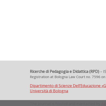
Ricerche di Pedagogia e Didattica (RPD)
– I
Registration at Bologna Law Court no. 7596 o
Dipartimento di Scienze Dell’Educazione «
Università di Bologna
The journal is hosted and mantained by
Al