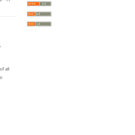
,
f all
to