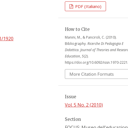
PDF (Italiano)
How to Cite
Manini, M., & Panciroli, C. (2010).
21/1920
Bibliography.
Ricerche Di Pedagogia E
Didattica. Journal of Theories and Resear
Education
,
5
(2).
https://doi.org/10.6092/issn.1970-222
More Citation Formats
Issue
Vol. 5 No. 2 (2010)
Section
FOCUS: Museo dell'educazion