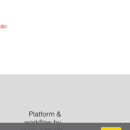
ode
).