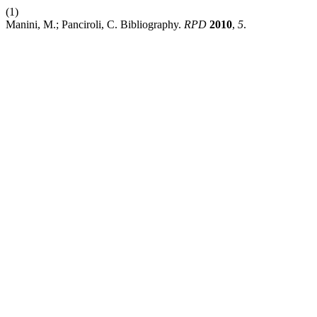
(1)
Manini, M.; Panciroli, C. Bibliography.
RPD
2010
,
5
.